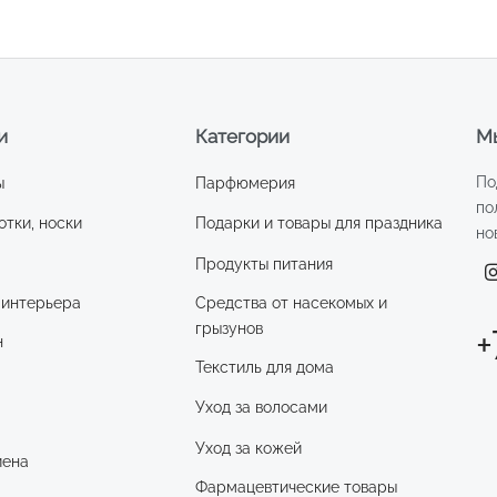
древесины, ар
и
Категории
Мы
По
ы
Парфюмерия
по
отки, носки
Подарки и товары для праздника
но
Продукты питания
 интерьера
Средства от насекомых и
грызунов
+
н
Текстиль для дома
Уход за волосами
и
Уход за кожей
иена
Фармацевтические товары