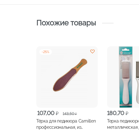
Похожие товары
-
25
%
Первоначальная
Текущая
107,00
180,70
₽
₽
143,50
₽
цена
цена:
Тёрка для педикюра Camillen
Терка педикюрная ZI
составляла
107,00 ₽.
профессиональная, из
металлическая 
143,50 ₽.
экологически чистой
арт.RB-05