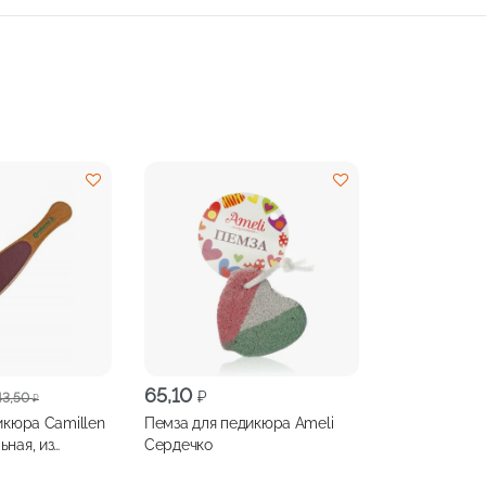
ая
65,10
₽
43,50
₽
икюра Camillen
Пемза для педикюра Ameli
ная, из
Сердечко
чистой