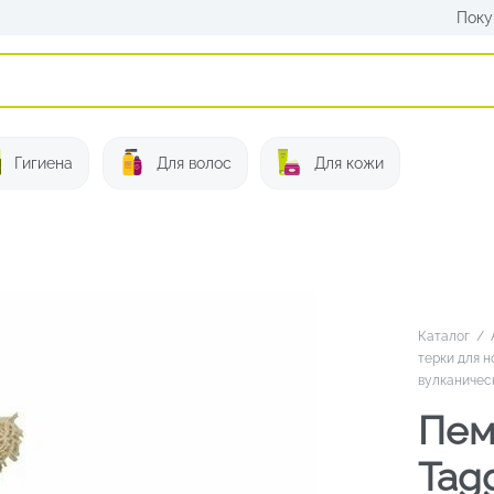
Поку
Искать:
Гигиена
Для волос
Для кожи
Каталог
/
терки для н
вулканичес
Пем
Tag