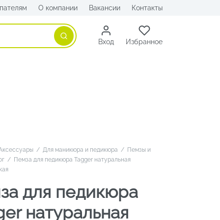
пателям
О компании
Вакансии
Контакты
Поиск
Вход
Избранное
Аксессуары
/
Для маникюра и педикюра
/
Пемзы и
ог
/
Пемза для педикюра Tagger натуральная
кая
за для педикюра
ger натуральная