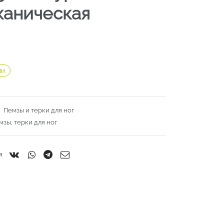
каническая
ии
:
Пемзы и терки для ног
мзы, терки для ног
я