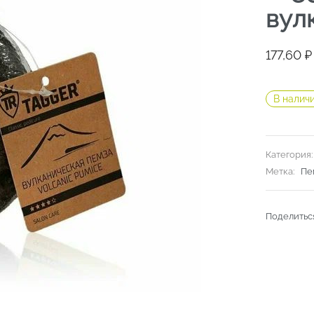
вул
177,60
₽
В налич
Категория
Метка:
Пе
Поделитьс