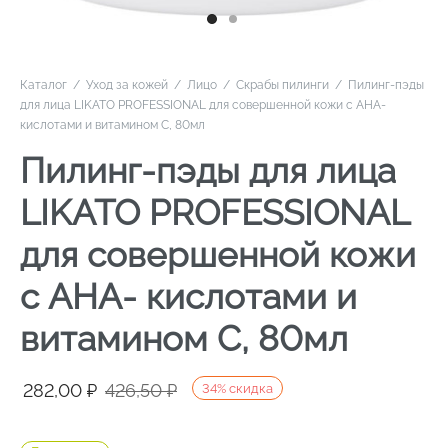
Каталог
/
Уход за кожей
/
Лицо
/
Скрабы пилинги
/
Пилинг-пэды
для лица LIKATO PROFESSIONAL для совершенной кожи с АНА-
кислотами и витамином С, 80мл
Пилинг-пэды для лица
LIKATO PROFESSIONAL
для совершенной кожи
с АНА- кислотами и
витамином С, 80мл
Первоначальная
Текущая
282,00
₽
426,50
₽
34
%
скидка
цена
цена: