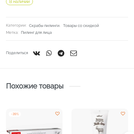
составляла
282,00 ₽.
В наличии
426,50 ₽.
Категории:
Скрабы пилинги
,
Товары со скидкой
Метка:
Пилинг для лица
Поделиться
Похожие товары
-
39
%