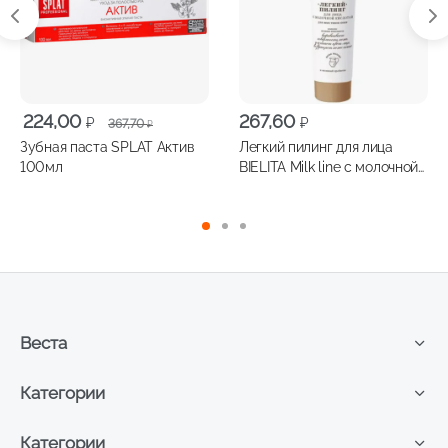
Первоначальная
Текущая
224,00
267,60
₽
₽
367,70
₽
цена
цена:
Зубная паста SPLAT Актив
Легкий пилинг для лица
составляла
224,00 ₽.
100мл
BIELITA Milk line с молочной
367,70 ₽.
кислотой, 100мл
Веста
Категории
Категории