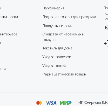
По
ы
Парфюмерия
по
отки, носки
Подарки и товары для праздника
но
Продукты питания
 интерьера
Средства от насекомых и
грызунов
+
н
Текстиль для дома
Уход за волосами
и
Уход за кожей
иена
Фармацевтические товары
ИП Смирнова Д.Н