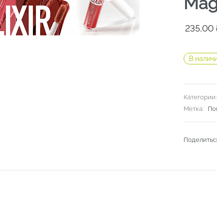
Magi
Первон
Текуща
235,00
цена
цена:
составл
235,00 ₽
В налич
297,90 ₽
Категории
Метка:
По
Поделитьс