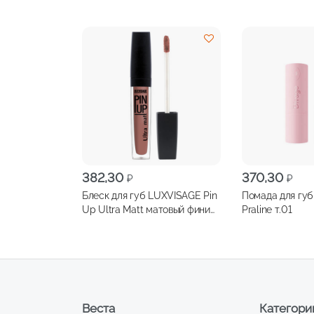
382,30
370,30
₽
₽
Блеск для губ LUXVISAGE Pin
Помада для губ
Up Ultra Matt матовый финиш,
Praline т.01
стойкая формула т.37
Веста
Категори