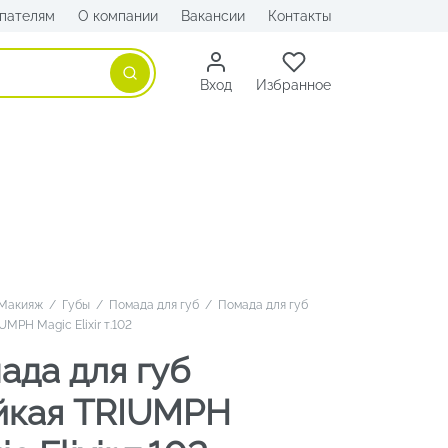
пателям
О компании
Вакансии
Контакты
Поиск
Вход
Избранное
Макияж
/
Губы
/
Помада для губ
/
Помада для губ
UMPH Magic Elixir т.102
ада для губ
йкая TRIUMPH