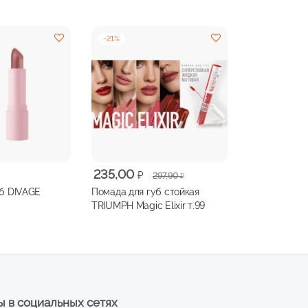
-
21
%
Первоначальная
Текущая
235,00
₽
297,90
₽
цена
цена:
уб DIVAGE
Помада для губ стойкая
составляла
235,00 ₽.
TRIUMPH Magic Elixir т.99
297,90 ₽.
 в социальных сетях