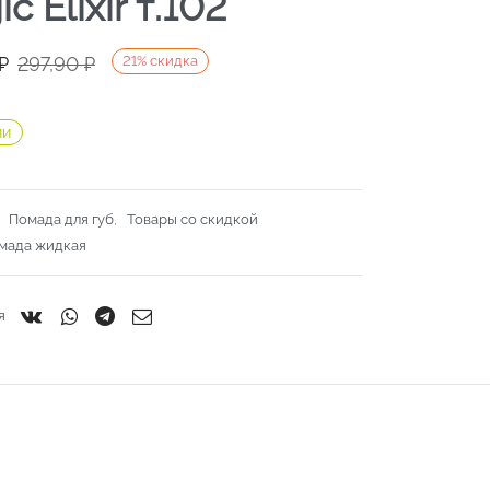
c Elixir т.102
ачальная
я
₽
297,90
₽
21
%
скидка
яла
.
ии
.
:
Помада для губ
,
Товары со скидкой
мада жидкая
я