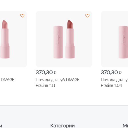
370,30
370,30
₽
₽
 DIVAGE
Помада для губ DIVAGE
Помада для г
Praline т.11
Praline т.04
и
Категории
Мы