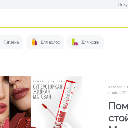
Поку
Искать:
Гигиена
Для волос
Для кожи
Каталог
/
стойкая TRI
Пом
сто