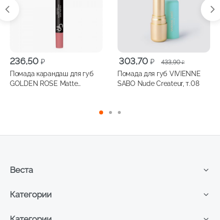
Первоначальная
Текущая
236,50
303,70
₽
₽
433,90
₽
цена
цена:
Помада карандаш для губ
Помада для губ VIVIENNE
составляла
303,70 ₽.
GOLDEN ROSE Matte
SABO Nude Createur, т.08
433,90 ₽.
Lipstick Crayon №22
Веста
Категории
Категории