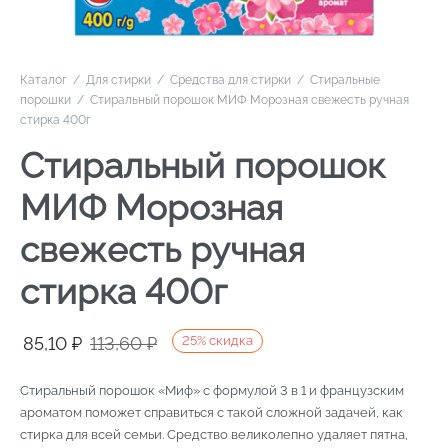
Каталог
/
Для стирки
/
Средства для стирки
/
Стиральные
порошки
/
Стиральный порошок МИФ Морозная свежесть ручная
стирка 400г
Стиральный порошок
МИФ Морозная
свежесть ручная
стирка 400г
Первоначальная
Текущая
85,10
₽
113,60
₽
25
%
скидка
цена
цена:
Стиральный порошок «Миф» с формулой 3 в 1 и французским
составляла
85,10 ₽.
ароматом поможет справиться с такой сложной задачей, как
113,60 ₽.
стирка для всей семьи. Средство великолепно удаляет пятна,