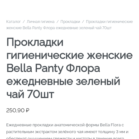
Каталог
/
Личная гигиена
/
Прокладки
/
Прокладки гигиенические
женские Bella Panty Флора ежедневные зеленый чай 70шт
Прокладки
гигиенические женские
Bella Panty Флора
ежедневные зеленый
чай 70шт
250,90
₽
Ежедневные прокладки анатомической формы Bella Flora с
растительным экстрактом зелёного чая имеют толщину 3 мм и
обеспечат ощущением свежести и чистоты в течение всего