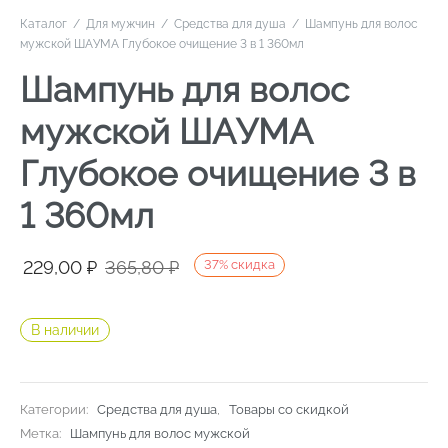
Каталог
/
Для мужчин
/
Средства для душа
/
Шампунь для волос
мужской ШАУМА Глубокое очищение 3 в 1 360мл
Шампунь для волос
мужской ШАУМА
Глубокое очищение 3 в
1 360мл
Первоначальная
Текущая
229,00
₽
365,80
₽
37
%
скидка
цена
цена:
составляла
229,00 ₽.
В наличии
365,80 ₽.
Категории:
Средства для душа
,
Товары со скидкой
Метка:
Шампунь для волос мужской