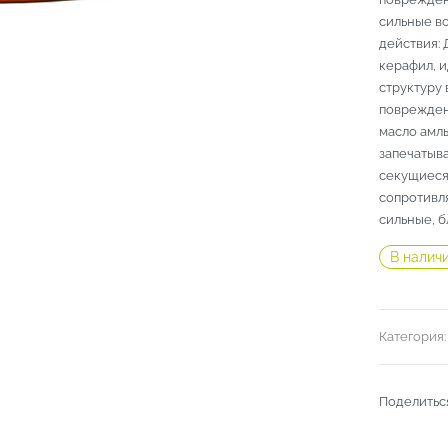
сильные во
действия: 
керафил, 
структуру 
поврежден
масло амлы
запечатыв
секущиеся
сопротивл
сильные, б
В налич
Категория
Поделитьс