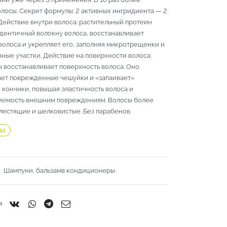
лосы. Секрет формулы: 2 активных ингридиента — 2
Действие внутри волоса: растительный протеин
идентичный волокну волоса, восстанавливает
волоса и укрепляет его, заполняя микротрещенки и
ные участки. Действие на поверхности волоса:
 восстанавливает поверхность волоса. Оно
ает поврежденные чешуйки и «запаивает»
 кончики, повышая эластичность волоса и
яемость внешним повреждениям. Волосы более
лестящие и шелковистые. Без парабенов.
ии
:
Шампуни, бальзамв кондиционеры
я