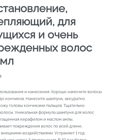
становление,
епляющий, для
ущихся и очень
режденных волос
мл
₽
пользования и нанесения: Хорошо намочите волосы
до кончиков. Нанесите шампунь, аккуратно
кожу головы кончиками пальцев. Тщательно
волосы. Уникальная формула шампуня для волос
богащенная керафилом и маслом амлы,
ливает повреждения волос по всей длине,
 внешними воздействиями. Устраняет 1 год
ий уже через 3 применения. В 10 раз более