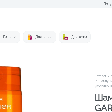
Поку
Искать:
Гигиена
Для волос
Для кожи
Каталог
/
/
Шампунь 
укрепляющи
Шам
GAR