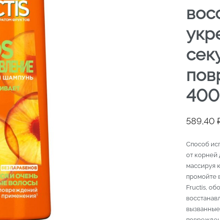
вос
укр
сек
пов
400
589,40
Способ ис
от корней 
массируя 
промойте 
Fructis, о
восстанав
вызванные
поврежден