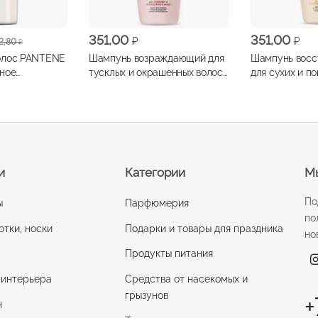
я
351,00
351,00
₽
₽
2,80
₽
олос PANTENE
Шампунь возраждающий для
Шампунь вос
вное
тусклых и окрашенных волос
для сухих и п
е 400мл
ВИТЭКС FRUIT Therapy
волос ВИТЭКС
Манго, масло авокадо, 515мл
Папайя, масло
и
Категории
Мы
По
ы
Парфюмерия
по
отки, носки
Подарки и товары для праздника
но
Продукты питания
 интерьера
Средства от насекомых и
грызунов
+
н