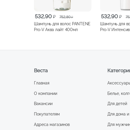
Первоначальная
Текущая
Первоначальна
Текущая
532,90
532,90
₽
₽
752,80
75
₽
цена
цена:
цена
цена:
Шампунь для волос PANTENE
Шампунь для в
составляла
532,90 ₽.
составляла
532,90 ₽.
Pro-V Аква лайт 400мл
Pro-V Интенси
752,80 ₽.
752,80 ₽.
восстановлени
Веста
Категори
Главная
Аксессуар
О компании
Белье, колг
Вакансии
Для детей
Покупателям
Для дома и
Адреса магазинов
Для мужчи