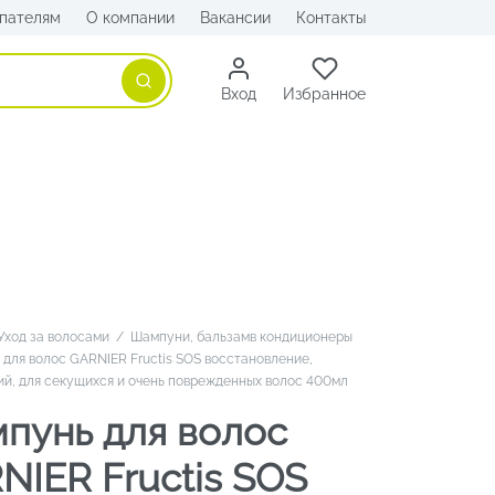
пателям
О компании
Вакансии
Контакты
Поиск
Вход
Избранное
Уход за волосами
/
Шампуни, бальзамв кондиционеры
для волос GARNIER Fructis SOS восстановление,
й, для секущихся и очень поврежденных волос 400мл
пунь для волос
NIER Fructis SOS