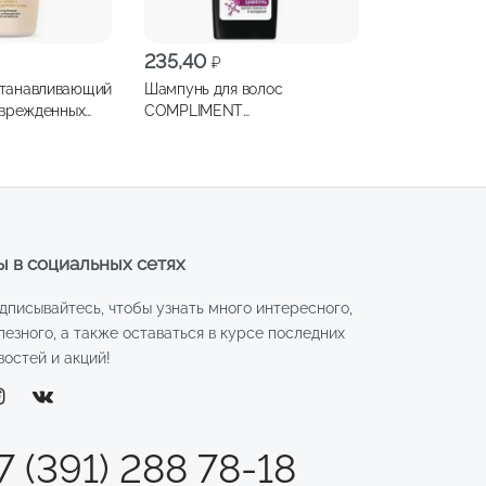
235,40
₽
станавливающий
Шампунь для волос
оврежденных
COMPLIMENT
 FRUIT Therapy
Кератин&Аргинин
 амлы, 515мл
экстремальное
восстановление для
истонченных и секущихся
волос 400мл
 в социальных сетях
дписывайтесь, чтобы узнать много интересного,
лезного, а также оставаться в курсе последних
востей и акций!
7 (391) 288 78-18