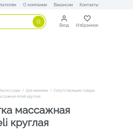
пателям
О компании
Вакансии
Контакты
Поиск
Вход
Избранное
Аксессуары
/
Для макияжа
/
Сопутствующие товары
ссажная Ameli круглая
ка массажная
li круглая