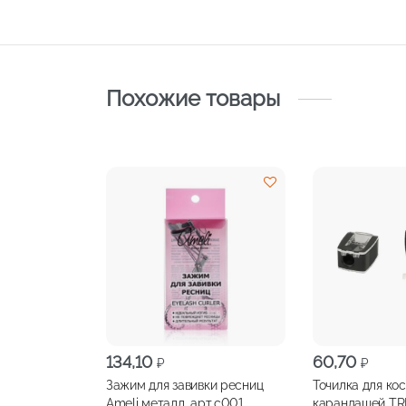
Похожие товары
134,10
60,70
₽
₽
Зажим для завивки ресниц
Точилка для ко
Ameli металл, арт.с001
карандашей Т