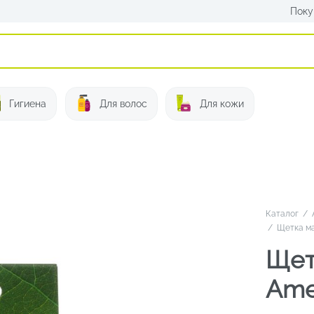
Поку
Искать:
Гигиена
Для волос
Для кожи
Каталог
/
/
Щетка ма
Щет
Ame