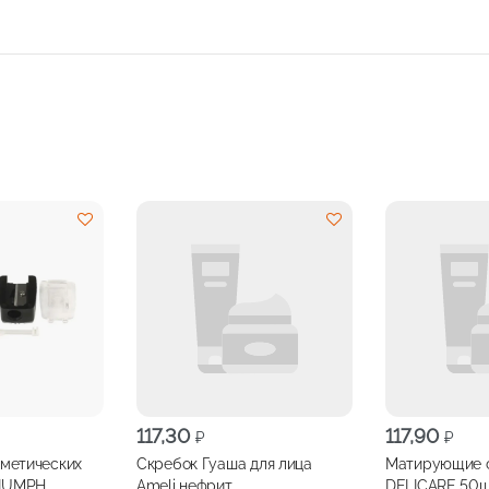
117,30
117,90
₽
₽
сметических
Скребок Гуаша для лица
Матирующие 
RIUMPH
Ameli нефрит
DELICARE 50