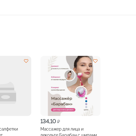
134,10
₽
салфетки
Массажер для лица и
шт
декольте Барабан с шипами,