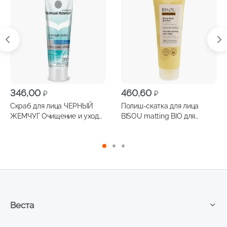
346,00
460,60
₽
₽
Скраб для лица ЧЕРНЫЙ
Полиш-скатка для лица
ЖЕМЧУГ Очищение и уход
BISOU matting BIO для
80мл
нормальной и
комбинированной кожи
100мл
Веста