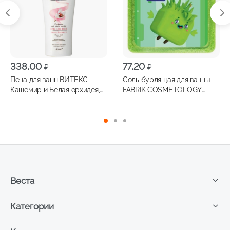
338,00
77,20
₽
₽
Пена для ванн ВИТЕКС
Соль бурлящая для ванны
Кашемир и Белая орхидея,
FABRIK COSMETOLOGY
500мл
Четверо в кубе яблоко 90г
Веста
Категории