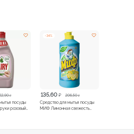
-
34
%
ая
Первоначальная
Текущая
135,60
₽
22,90
206,50
₽
₽
цена
цена:
мытья посуды
Средство для мытья посуды
составляла
135,60 ₽.
руки розовый
МИФ Лимонная свежесть
206,50 ₽.
е вера 450мл
500мл