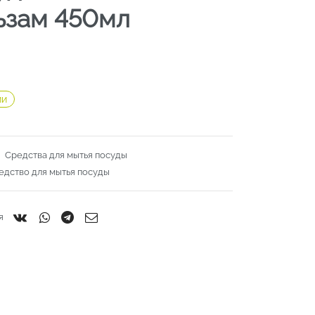
ьзам 450мл
ии
:
Средства для мытья посуды
едство для мытья посуды
я