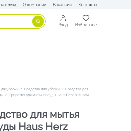
пателям
О компании
Вакансии
Контакты
Поиск
Вход
Избранное
Для уборки
/
Средства для уборки
/
Средства для
ды
/
Средство для мытья посуды Haus Herz бальзам
дство для мытья
уды Haus Herz