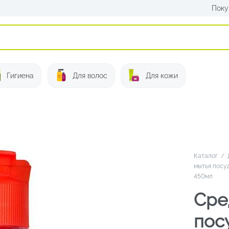
Поку
Искать:
Гигиена
Для волос
Для кожи
Каталог
/
мытья посу
450мл
Сре
пос