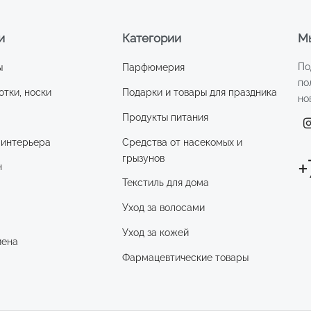
и
Категории
Мы
По
ы
Парфюмерия
по
отки, носки
Подарки и товары для праздника
но
Продукты питания
 интерьера
Средства от насекомых и
грызунов
+
н
Текстиль для дома
Уход за волосами
и
Уход за кожей
иена
Фармацевтические товары