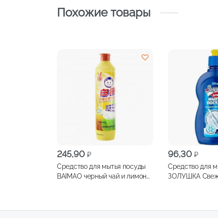
Похожие товары
245,90
96,30
₽
₽
Средство для мытья посуды
Средство для м
BAIMAO черный чай и лимон
ЗОЛУШКА Свеж
500мл