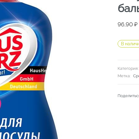
бал
96,90
₽
В налич
Категория
Метка:
Ср
Поделитьс