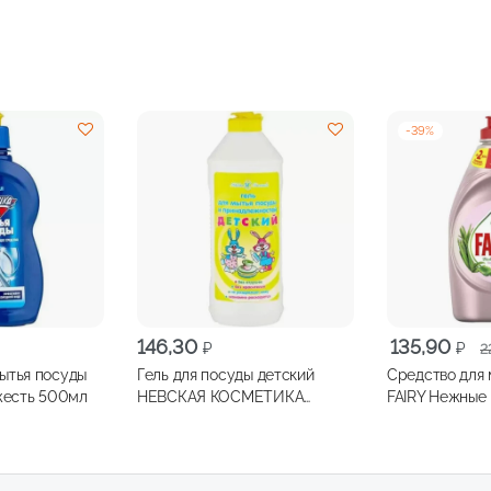
-
39
%
Первоначальн
Текущая
146,30
135,90
₽
₽
2
цена
цена:
ытья посуды
Гель для посуды детский
Средство для 
составляла
135,90 ₽.
есть 500мл
НЕВСКАЯ КОСМЕТИКА
FAIRY Нежные 
222,90 ₽.
500мл
жасмин и ало