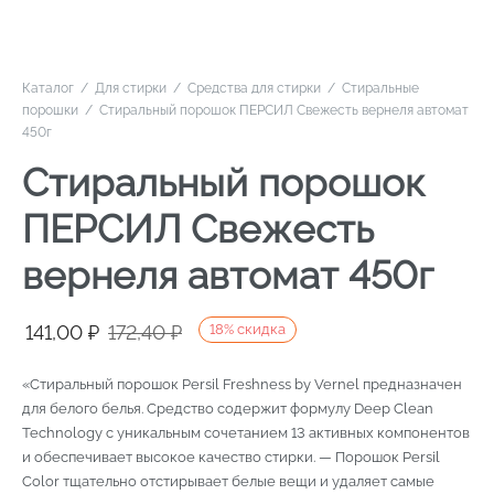
Каталог
/
Для стирки
/
Средства для стирки
/
Стиральные
порошки
/
Стиральный порошок ПЕРСИЛ Свежесть вернеля автомат
450г
Стиральный порошок
ПЕРСИЛ Свежесть
вернеля автомат 450г
Первоначальная
Текущая
141,00
₽
172,40
₽
18
%
скидка
цена
цена:
«Стиральный порошок Persil Freshness by Vernel предназначен
составляла
141,00 ₽.
для белого белья. Средство содержит формулу Deep Clean
172,40 ₽.
Technology с уникальным сочетанием 13 активных компонентов
и обеспечивает высокое качество стирки. — Порошок Persil
Color тщательно отстирывает белые вещи и удаляет самые