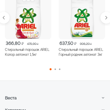
Первоначальная
Текущая
Первоначальная
Текущая
366,80
637,50
₽
₽
475,90
906,20
₽
₽
цена
цена:
цена
цена:
Стиральный порошок ARIEL
Стиральный порошок ARIEL
составляла
366,80 ₽.
составляла
637,50 ₽.
Колор автомат 1,5кг
Горный родник автомат 3кг
475,90 ₽.
906,20 ₽.
Веста