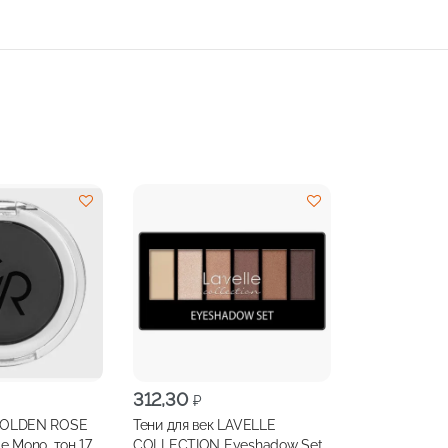
312,30
₽
 GOLDEN ROSE
Тени для век LAVELLE
te Mono, тон 17
COLLECTION Eyeshadow Set