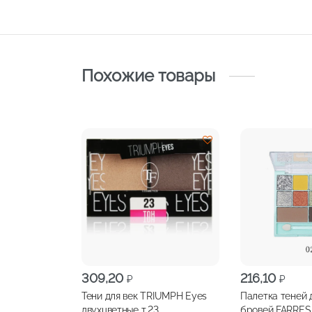
Похожие товары
309,20
216,10
₽
₽
Тени для век TRIUMPH Eyes
Палетка теней д
двухцветные т.23
бровей FARRES