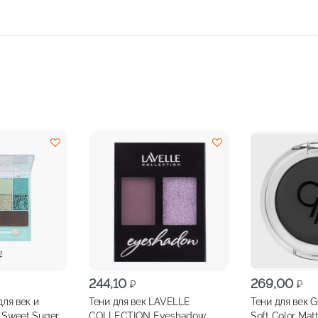
244,10
269,00
₽
₽
ля век и
Тени для век LAVELLE
Тени для век
 Sweet Suger
COLLECTION Eyeshadow
Soft Color Mat