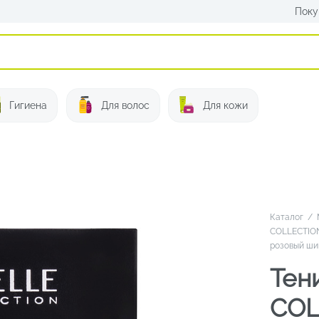
Поку
Искать:
Гигиена
Для волос
Для кожи
Каталог
/
COLLECTION
розовый ш
Тен
COL