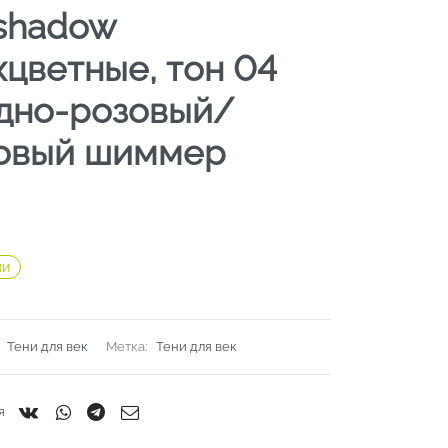
shadow
хцветные, тон 04
дно-розовый/
овый шиммер
ии
:
Тени для век
Метка:
Тени для век
я