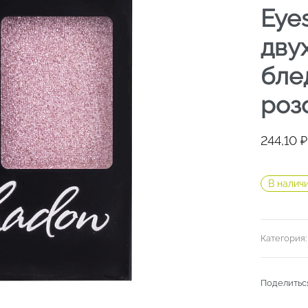
Eye
дву
бле
роз
244,10
₽
В налич
Категория
Поделитьс