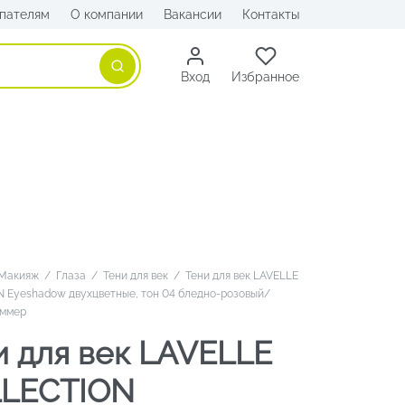
пателям
О компании
Вакансии
Контакты
Поиск
Вход
Избранное
Макияж
/
Глаза
/
Тени для век
/
Тени для век LAVELLE
 Eyeshadow двухцветные, тон 04 бледно-розовый/
иммер
и для век LAVELLE
LECTION