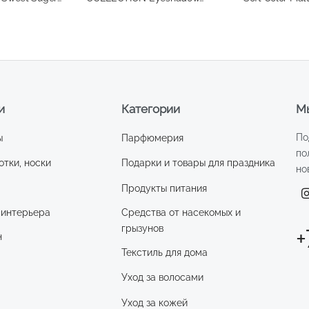
двухцветные, тон 06
фиалковый/ фиолетовый
шиммер
и
Категории
Мы
По
ы
Парфюмерия
по
отки, носки
Подарки и товары для праздника
но
Продукты питания
 интерьера
Средства от насекомых и
грызунов
+
н
Текстиль для дома
Уход за волосами
и
Уход за кожей