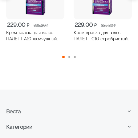
Первоначальная
Текущая
Первоначальная
Текущая
229,00
229,00
₽
₽
325,20
325,20
₽
₽
цена
цена:
цена
цена:
Крем-краска для волос
Крем-краска для волос
составляла
229,00 ₽.
составляла
229,00 ₽.
ПАЛЕТТ A10 жемчужный
ПАЛЕТТ C10 серебристый
325,20 ₽.
325,20 ₽.
блондин
блондин
Веста
Категории