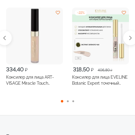
-
22
%
Первоначальная
Текущая
334,40
318,50
₽
₽
406,80
₽
цена
цена:
Консилер для лица ART-
Консилер для лица EVELINE
составляла
318,50 ₽.
VISAGE Miracle Touch
Botanic Expert точечный
406,80 ₽.
светоотражающий 6мл,
антибактериальный, 7мл
т.103
т.001