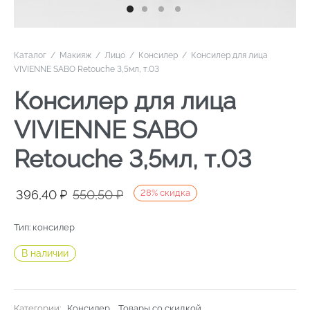
Каталог
/
Макияж
/
Лицо
/
Консилер
/
Консилер для лица
VIVIENNE SABO Retouche 3,5мл, т.03
Консилер для лица
VIVIENNE SABO
Retouche 3,5мл, т.03
Первоначальная
Текущая
396,40
₽
550,50
₽
28
%
скидка
цена
цена:
Тип: консилер
составляла
396,40 ₽.
В наличии
550,50 ₽.
Категории:
Консилер
,
Товары со скидкой