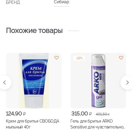
Сибиар
БРЕНД
Похожие товары
-
22
%
Первоначальная
Текущая
124,90
315,00
₽
₽
401,50
₽
цена
цена:
Крем для бритья СВОБОДА
Гель для бритья ARKO
составляла
315,00 ₽.
мыльный 40г
Sensitive для чувствительной