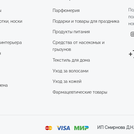
По
ы
Парфюмерия
по
отки, носки
Подарки и товары для праздника
но
Продукты питания
 интерьера
Средства от насекомых и
грызунов
+
н
Текстиль для дома
Уход за волосами
и
Уход за кожей
иена
Фармацевтические товары
ИП Смирнова Д.Н