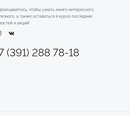
дписывайтесь, чтобы узнать много интересного,
лезного, а также оставаться в курсе последних
востей и акций!
7 (391) 288 78-18
.
ИНН: 246011970700 ОГРНИП: 324246800169362