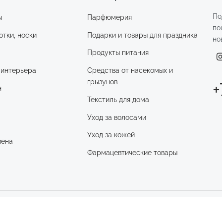
По
ы
Парфюмерия
по
отки, носки
Подарки и товары для праздника
но
Продукты питания
 интерьера
Средства от насекомых и
грызунов
+
н
Текстиль для дома
Уход за волосами
и
Уход за кожей
иена
Фармацевтические товары
ИП Смирнова Д.Н