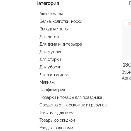
Категория
Аксессуары
Белье, колготки, носки
-
3
Выгодные цены
Для детей
Для дома и интерьера
Для мужчин
Для стирки
Перв
Тек
13
Для уборки
цена
цена
Зубн
Личная гигиена
сост
130,
Aqua
Макияж
187,5
мятн
Парфюмерия
Подарки и товары для праздника
Средства от насекомых и грызунов
Текстиль для дома
Товары со скидкой
Уход за волосами