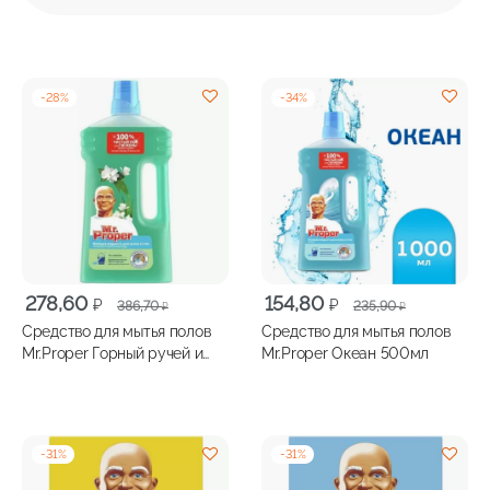
-
28
%
-
34
%
Первоначальная
Текущая
Первоначальная
Текущая
278,60
154,80
₽
₽
386,70
235,90
₽
₽
цена
цена:
цена
цена:
Средство для мытья полов
Средство для мытья полов
составляла
278,60 ₽.
составляла
154,80 ₽.
Mr.Proper Горный ручей и
Mr.Proper Океан 500мл
386,70 ₽.
235,90 ₽.
прохлада 1000мл
-
31
%
-
31
%