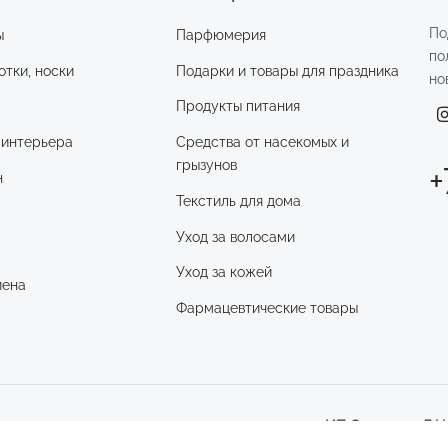
По
ы
Парфюмерия
по
отки, носки
Подарки и товары для праздника
но
Продукты питания
 интерьера
Средства от насекомых и
грызунов
+
н
Текстиль для дома
Уход за волосами
и
Уход за кожей
иена
Фармацевтические товары
ИП Смирнова Д.Н