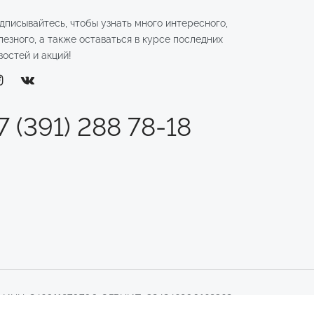
дписывайтесь, чтобы узнать много интересного,
лезного, а также оставаться в курсе последних
востей и акций!
7 (391) 288 78-18
.
ИНН: 246011970700 ОГРНИП: 324246800169362