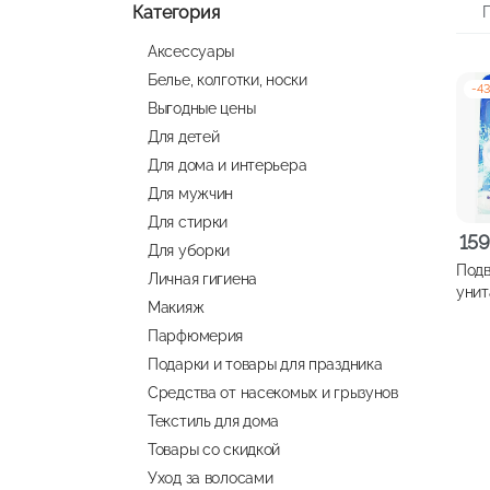
Категория
Аксессуары
Белье, колготки, носки
-
4
Выгодные цены
Для детей
Для дома и интерьера
Для мужчин
Для стирки
Перв
Тек
15
Для уборки
цена
цена
Подв
Личная гигиена
сост
159,
унит
Макияж
281,
Акти
Парфюмерия
лава
Подарки и товары для праздника
Средства от насекомых и грызунов
Текстиль для дома
Товары со скидкой
Уход за волосами