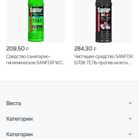
209,50
284,30
₽
₽
Средство санитарно-
Чистящее средство SANFOR
гигиеническое SANFOR WC
БЛЭК ГЕЛЬ против налета и
Морской бриз 750г
ржавчины 750г
Веста
Категории
Категории