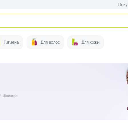
Поку
Искать:
Гигиена
Для волос
Для кожи
/
Шпильки