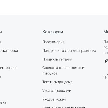
и
Категории
Мы
По
ы
Парфюмерия
по
отки, носки
Подарки и товары для праздника
но
Продукты питания
 интерьера
Средства от насекомых и
грызунов
+
н
Текстиль для дома
Уход за волосами
и
Уход за кожей
иена
Фармацевтические товары