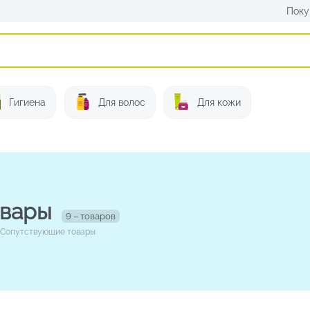
Поку
Искать:
Гигиена
Для волос
Для кожи
овары
9 – товаров
Сопутствующие товары