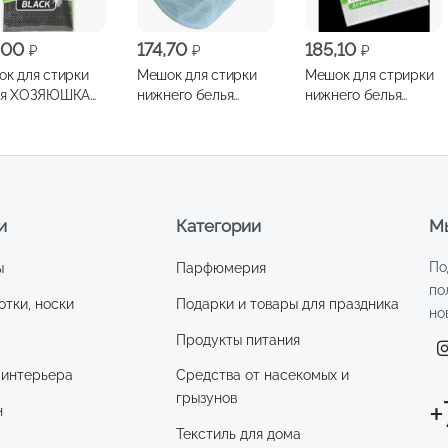
,00
174,70
185,10
₽
₽
₽
к для стирки
Мешок для стирки
Мешок для стрирки
ья ХОЗЯЮШКА
нижнего белья
нижнего белья
олнии 30х40см
NIKLEN 16х17 см
ХОЗЯЮШКА 19х14см
CK
и
Категории
Мы
По
ы
Парфюмерия
по
отки, носки
Подарки и товары для праздника
но
Продукты питания
 интерьера
Средства от насекомых и
грызунов
+
н
Текстиль для дома