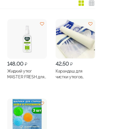
148,00
42,50
₽
₽
Жидкий утюг
Карандаш для
MASTER FRESH для
чистки утюгов
разглаживания
ЗОЛУШКА 30г
одежды 125мл