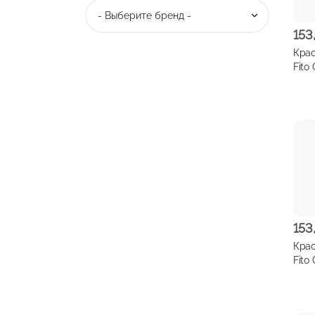
153
Крас
Fito 
спел
153
Крас
Fito 
пепе