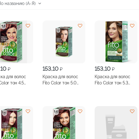
,10
153,10
153,10
₽
₽
₽
ка для волос
Краска для волос
Краска для волос
Color тон 4.5
Fito Color тон 5.0
Fito Color тон 5.3
гон
темно-русый
золотистый каштан