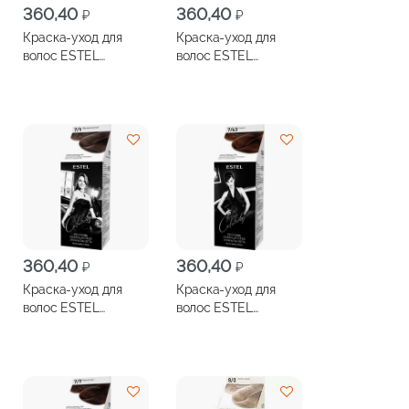
360,40
360,40
₽
₽
Краска-уход для
Краска-уход для
волос ESTEL
волос ESTEL
Celebrity
Celebrity
безаммиачная 5/65
безаммиачная 5/71
Спелая вишня
Натуральный шатен
360,40
360,40
₽
₽
Краска-уход для
Краска-уход для
волос ESTEL
волос ESTEL
Celebrity
Celebrity
безаммиачная 7/1
безаммиачная 7/43
Пепельно-русый
Коньяк