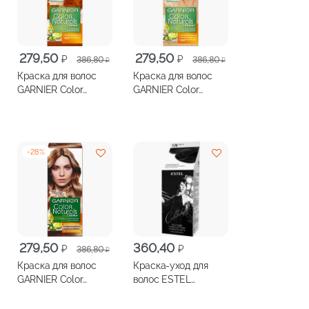
Первоначальная
Текущая
Первоначальная
Текущая
279,50
279,50
₽
₽
386,80
386,80
₽
₽
цена
цена:
цена
цена:
Краска для волос
Краска для волос
составляла
279,50 ₽.
составляла
279,50 ₽.
GARNIER Color
GARNIER Color
386,80 ₽.
386,80 ₽.
Naturals №7.40
Naturals №8
Пленительный
Пшеница
медный
-
28
%
Первоначальная
Текущая
279,50
360,40
₽
₽
386,80
₽
цена
цена:
Краска для волос
Краска-уход для
составляла
279,50 ₽.
GARNIER Color
волос ESTEL
386,80 ₽.
Naturals №9.132
Celebrity
Натуральный Блонд
безаммиачная 1/0