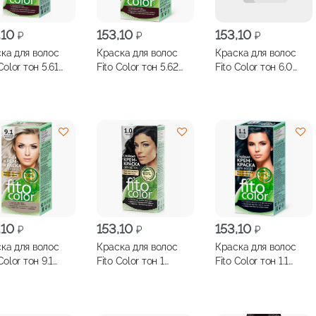
,10
153,10
153,10
₽
₽
₽
ка для волос
Краска для волос
Краска для волос
Color тон 5.61
Fito Color тон 5.62
Fito Color тон 6.0
ая вишня
бургунд
натуральный русый
,10
153,10
153,10
₽
₽
₽
ка для волос
Краска для волос
Краска для волос
Color тон 9.1
Fito Сolor тон 1
Fito Сolor тон 1.1
льный блондин
черный
иссиня-черный