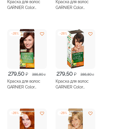
Краска для волос
Краска для волос
составляла
279,50 ₽.
составляла
279,50 ₽.
GARNIER Color
GARNIER Color
386,80 ₽.
386,80 ₽.
Naturals №4.15
Naturals №5 1/2
Морозный каштан
Мокко
-
28
%
-
28
%
Первоначальная
Текущая
Первоначальная
Текущая
279,50
279,50
₽
₽
386,80
386,80
₽
₽
цена
цена:
цена
цена:
Краска для волос
Краска для волос
составляла
279,50 ₽.
составляла
279,50 ₽.
GARNIER Color
GARNIER Color
386,80 ₽.
386,80 ₽.
Naturals №5.25
Naturals №6 Лесной
Горячий шоколад
орех
-
28
%
-
28
%