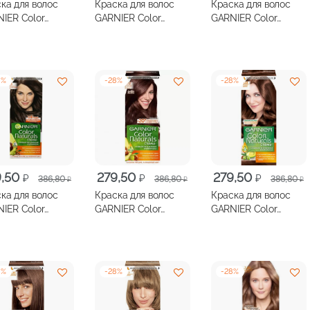
ка для волос
Краска для волос
Краска для волос
авляла
50 ₽.
составляла
279,50 ₽.
составляла
279,50 ₽.
IER Color
GARNIER Color
GARNIER Color
80 ₽.
386,80 ₽.
386,80 ₽.
rals №4 Каштан
Naturals №4.1/2
Naturals №4.12
Горький шоколад
Холодный шатен
8
%
-
28
%
-
28
%
оначальная
ущая
Первоначальная
Текущая
Первоначальная
Текущая
9,50
279,50
279,50
₽
₽
₽
386,80
386,80
386,80
₽
₽
₽
:
цена
цена:
цена
цена:
ка для волос
Краска для волос
Краска для волос
авляла
50 ₽.
составляла
279,50 ₽.
составляла
279,50 ₽.
IER Color
GARNIER Color
GARNIER Color
80 ₽.
386,80 ₽.
386,80 ₽.
rals №5 Светло
Naturals №5.12
Naturals №5.23
тановый
Ледян Св-Шатен
пряный каштан
8
%
-
28
%
-
28
%