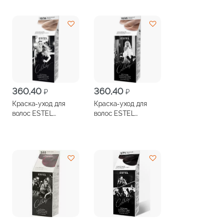
черный
360,40
360,40
₽
₽
Краска-уход для
Краска-уход для
волос ESTEL
волос ESTEL
Celebrity
Celebrity
безаммиачная 10/36
безаммиачная 10/65
Перламутровый
Жемчужный
блондин
блондин