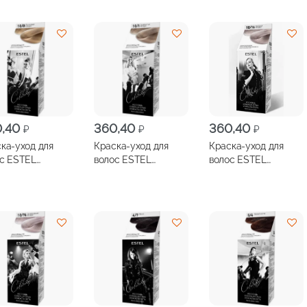
0,40
360,40
360,40
₽
₽
₽
ка-уход для
Краска-уход для
Краска-уход для
с ESTEL
волос ESTEL
волос ESTEL
brity
Celebrity
Celebrity
ммиачная 10/0
безаммиачная 10/1
безаммиачная 10/16
иновый блондин
Серебристый
Полярный блондин
блондин