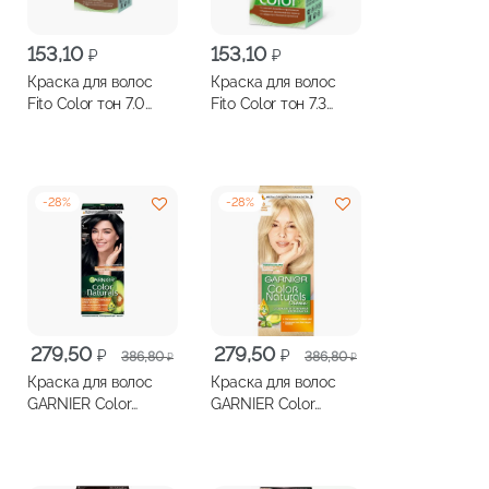
153,10
153,10
₽
₽
Краска для волос
Краска для волос
Fito Color тон 7.0
Fito Color тон 7.3
светло-русый
карамель
-
28
%
-
28
%
Первоначальная
Текущая
Первоначальная
Текущая
279,50
279,50
₽
₽
386,80
386,80
₽
₽
цена
цена:
цена
цена:
Краска для волос
Краска для волос
составляла
279,50 ₽.
составляла
279,50 ₽.
GARNIER Color
GARNIER Color
386,80 ₽.
386,80 ₽.
Naturals №1 черный
Naturals №10 Белое
солнце