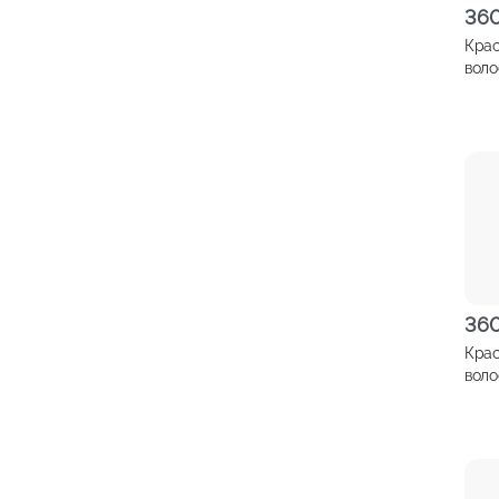
36
Крас
воло
Cele
беза
Скан
бло
36
Крас
воло
Cele
беза
Каш