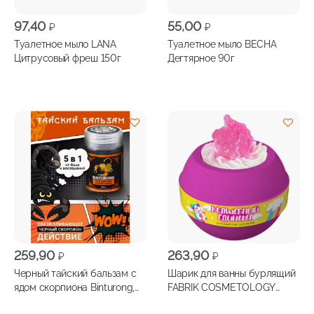
97,40
55,00
₽
₽
Туалетное мыло LANA
Туалетное мыло ВЕСНА
Цитрусовый фреш 150г
Дегтярное 90г
259,90
263,90
₽
₽
Черный тайский бальзам с
Шарик для ванны бурлящий
ядом скорпиона Binturong,
FABRIK COSMETOLOGY
50г
Волшебный единорог 200г