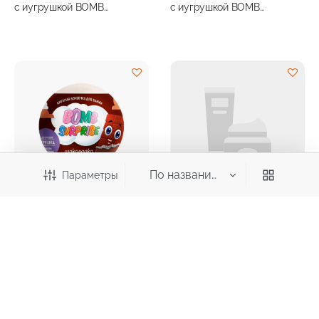
с иугрушкой BOMB
с иугрушкой BOMB
SURPRISE Карамелька 115г
SURPRISE Фруктовая
мармеладка 115г
Параметры
128,20
253,70
₽
₽
Шипучая бомбочка для ванн
Щетка для тела Aqua Joy
с иугрушкой BOMB
для ванны и душа с
SURPRISE Шоколадка 115г
искусственной щетиной и
пластиковой ручкой 35см
Категория
Все категории