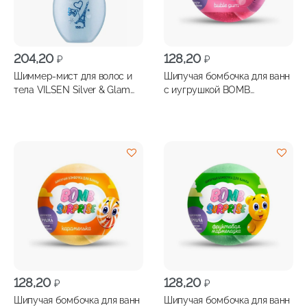
204,20
128,20
₽
₽
Шиммер-мист для волос и
Шипучая бомбочка для ванн
тела VILSEN Silver & Glam
с иугрушкой BOMB
150мл
SURPRISE Bubble gum 115г
128,20
128,20
₽
₽
Шипучая бомбочка для ванн
Шипучая бомбочка для ванн