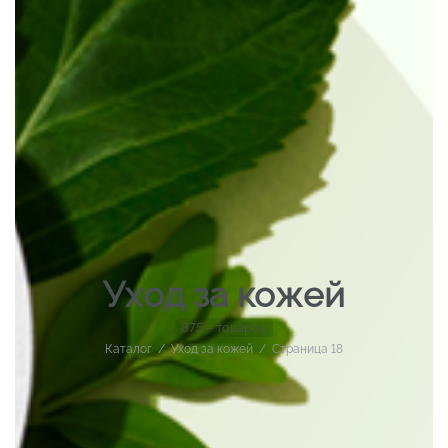
Уход за кожей
875 – товаров
Каталог
/
Уход за кожей
/
Страница 18