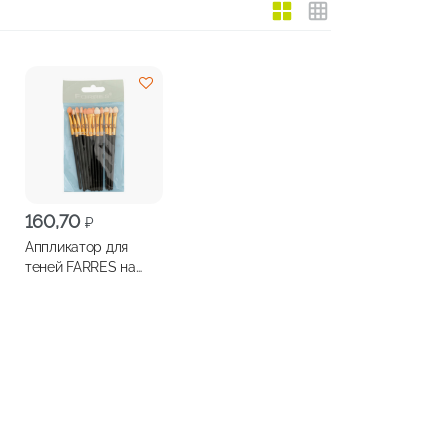
160,70
₽
Аппликатор для
теней FARRES на
длинной ручке 12шт,
арт.АР-5