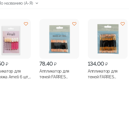
50
78,40
134,00
₽
₽
₽
икатор для
Аппликатор для
Аппликатор для
яжа Ameli 6 шт,
теней FARRES
теней FARRES
23546
двусторонний
двусторонний на
короткий 12шт,
длинной ручке 12шт,
арт.АР-1
арт.АР-4