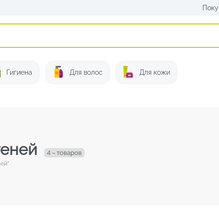
Поку
Искать:
Гигиена
Для волос
Для кожи
теней
4 – товаров
ей”