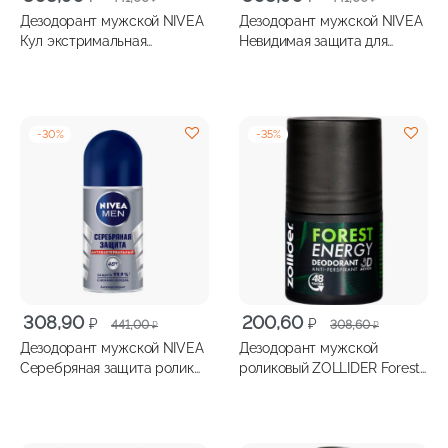
цена
цена:
цена
цена:
Дезодорант мужской NIVEA
Дезодорант мужской NIVEA
составляла
308,90 ₽.
составляла
308,90 ₽.
Кул экстримальная
Невидимая защита для
441,00 ₽.
441,00 ₽.
свежесть ролик 50мл
черного и белого сlear
ролик 50мл
-
30
%
-
35
%
Первоначальная
Текущая
Первоначальная
Текущая
308,90
200,60
₽
₽
441,00
308,60
₽
₽
цена
цена:
цена
цена:
Дезодорант мужской NIVEA
Дезодорант мужской
составляла
308,90 ₽.
составляла
200,60 ₽.
Серебряная защита ролик
роликовый ZOLLIDER Forest
441,00 ₽.
308,60 ₽.
50мл
Еnergy 50мл