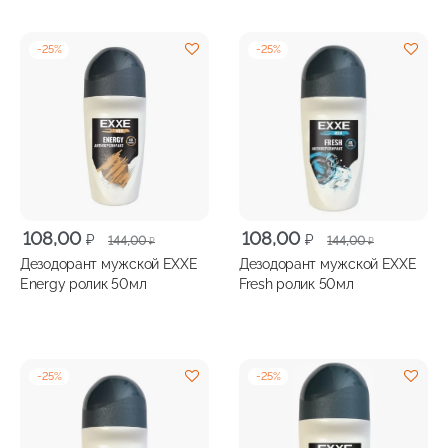
-
25
%
-
25
%
Первоначальная
Текущая
Первоначальная
Текущая
108,00
108,00
₽
₽
144,00
144,00
₽
₽
цена
цена:
цена
цена:
Дезодорант мужской EXXE
Дезодорант мужской EXXE
составляла
108,00 ₽.
составляла
108,00 ₽.
Energy ролик 50мл
Fresh ролик 50мл
144,00 ₽.
144,00 ₽.
-
25
%
-
25
%