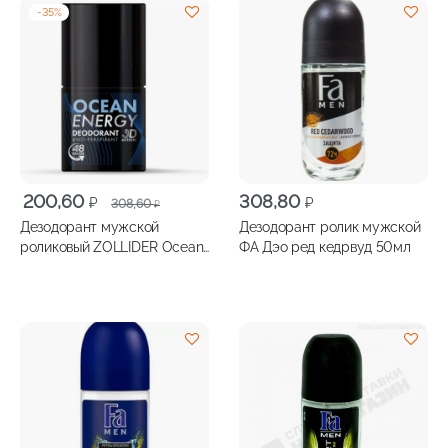
-
35
%
Первоначальная
Текущая
200,60
308,80
₽
₽
308,60
₽
цена
цена:
Дезодорант мужской
Дезодорант ролик мужской
составляла
200,60 ₽.
роликовый ZOLLIDER Ocean
ФА Дэо ред кедрвуд 50мл
308,60 ₽.
Еnergy 50мл