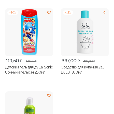
-
30
%
-
13
%
Первоначальная
Текущая
Первоначальная
Текущая
119,50
367,00
₽
₽
171,90
419,80
₽
₽
цена
цена:
цена
цена:
Детский гель для душа Sonic
Средство для купания 2в1
составляла
119,50 ₽.
составляла
367,00 ₽.
Сочный апельсин 250мл
LULU 300мл
171,90 ₽.
419,80 ₽.