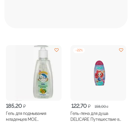
-
22
%
Первоначальная
Текущая
185,20
122,70
₽
₽
158,00
₽
цена
цена:
Гель для подмывания
Гель-пена для душа
составляла
122,70 ₽.
младенцев МОЕ
DELICARE Путешествие в
158,00 ₽.
СОЛНЫШКО с календулой
сказку лесные ягоды 300мл
200мл