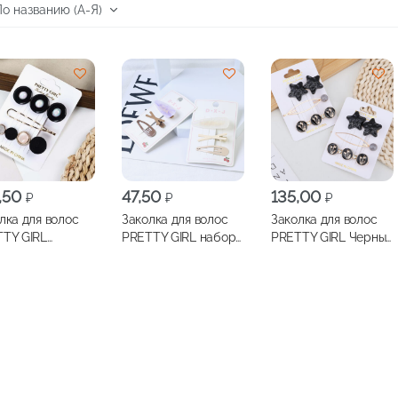
,50
47,50
135,00
₽
₽
₽
лка для волос
Заколка для волос
Заколка для волос
TY GIRL
PRETTY GIRL набор
PRETTY GIRL Черные
уг набор 3шт,
3шт , арт.ТS00045
звезды набор 3шт,
24-00030-6
арт.24-00008-1