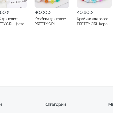
,60
40,00
40,60
₽
₽
₽
 для волос
Крабики для волос
Крабики для волос
TY GIRL Цветок
PRETTY GIRL
PRETTY GIRL Короны
нжипани
Звездочки 10шт ,
10шт , арт.ТS00031-
амутровый,
арт.ТS00030-1
1/30-2
ТS-В001
и
Категории
Мы