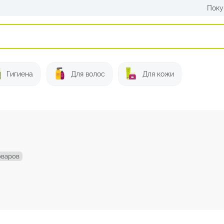
Поку
Искать:
Гигиена
Для волос
Для кожи
оваров