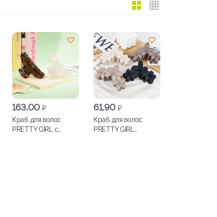
163,00
61,90
₽
₽
Краб для волос
Краб для волос
PRETTY GIRL с
PRETTY GIRL
мраморным узором
Франжипани,
8,5см, арт.ТS-В061
арт.ТS10113