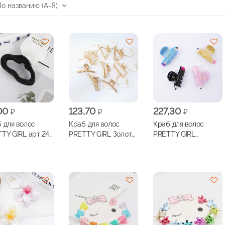
,00
123,70
227,30
₽
₽
₽
 для волос
Краб для волос
Краб для волос
TY GIRL арт.24-
PRETTY GIRL Золото,
PRETTY GIRL
49
арт.24-10051
Карандаш 8 см,
арт.ТS-В012