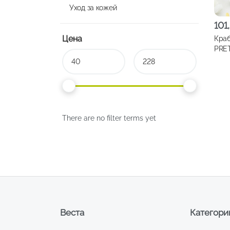
Уход за кожей
101
Цена
Краб
PRET
Фра
перл
арт.
There are no filter terms yet
Веста
Категори