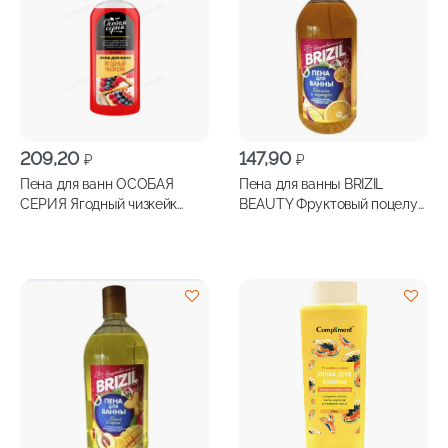
209,20
147,90
₽
₽
Пена для ванн ОСОБАЯ
Пена для ванны BRIZIL
СЕРИЯ Ягодный чизкейк
BEAUTY Фруктовый поцелуй
730мл
апельсин и маракуйя
1000мл