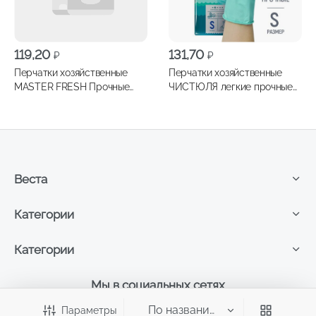
119,20
131,70
₽
₽
Перчатки хозяйственные
Перчатки хозяйственные
MASTER FRESH Прочные
ЧИСТЮЛЯ легкие прочные
S/M 1пара
размер S
Веста
Категории
Категории
Мы в социальных сетях
Параметры
Подписывайтесь, чтобы узнать много интересного,