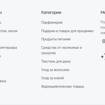
и
Категории
Мы
По
ы
Парфюмерия
по
отки, носки
Подарки и товары для праздника
но
Продукты питания
 интерьера
Средства от насекомых и
грызунов
+
н
Текстиль для дома
Уход за волосами
и
Уход за кожей
иена
Фармацевтические товары