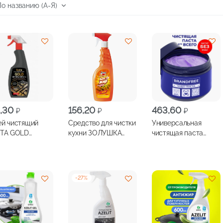
8,30
156,20
463,60
₽
₽
₽
й чистящий
Средство для чистки
Универсальная
ITA GOLD
кухни ЗОЛУШКА
чистящая паста
оудалитель
Антижир с содой
BRANDFREE Чудо-
венного
500 мл
паста 500г
твия 500мл
-
27
%