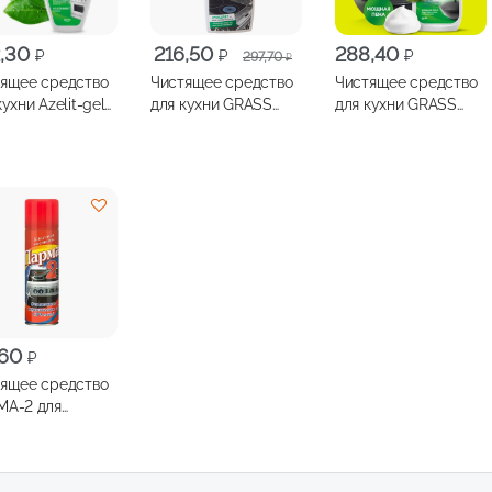
Первоначальная
Текущая
2,30
216,50
288,40
₽
₽
₽
297,70
₽
цена
цена:
ящее средство
Чистящее средство
Чистящее средство
составляла
216,50 ₽.
кухни Azelit-gel
для кухни GRASS
для кухни GRASS
297,70 ₽.
и-жир 500мл
Azelit spray анти-
Azelit spray казан
жир 600мл
анти-жир 600мл
,60
₽
ящее средство
-2 для
мических и
 печей 255мл