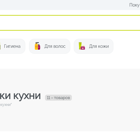
Поку
Искать:
Гигиена
Для волос
Для кожи
ки кухни
11 – товаров
 кухни”