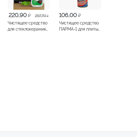
Первоначальная
Текущая
220,90
106,00
₽
₽
297,70
₽
цена
цена:
Чистящее средство
Чистящее средство
составляла
220,90 ₽.
для стеклокерамики
ПАРМА-1 для плиты
297,70 ₽.
GRASS Azelit spray
250мл
анти-жир 600мл