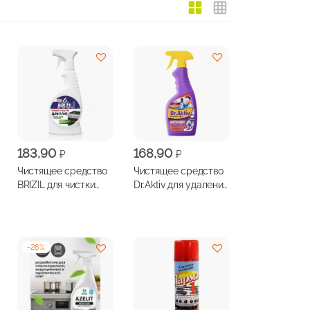
183,90
168,90
₽
₽
Чистящее средство
Чистящее средство
BRIZIL для чистки
Dr.Aktiv для удаления
плит, духовых
жира, нагара, копоти
шкафов, грилей
500мл
500мл
-
26
%