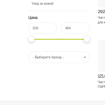
Уход за кожей
29
Цена
Чист
для 
ант
121
Чист
ПАРМА
кера
СВЧ-