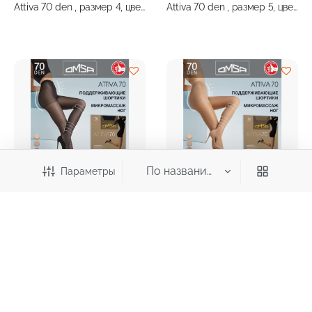
Attiva 70 den , размер 4, цвет
Attiva 70 den , размер 5, цвет
nero
diano
Параметры
580,00
632,00
₽
₽
Колготки женские OMSA
Колготки женские OMSA
Attiva 70 den , размер 5, цвет
Attiva 70 den , размер 6, цвет
nero
diano
Категория
Аксессуары
Белье, колготки, носки