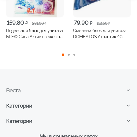
Первоначальная
Текущая
Первоначальная
Текущая
159,80
79,90
₽
₽
281,00
112,50
₽
₽
цена
цена:
цена
цена:
Подвесной блок для унитаза
Сменный блок для унитаза
составляла
159,80 ₽.
составляла
79,90 ₽.
БРЕФ Сила Актив свежесть
DOMESTOS Атлантик 40г
281,00 ₽.
112,50 ₽.
лаванды 50г
Веста
Категории
Категории
Мы в социальных сетях