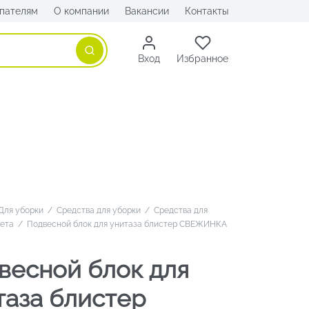
пателям
О компании
Вакансии
Контакты
Поиск
Вход
Избранное
Для уборки
/
Средства для уборки
/
Средства для
лета
/
Подвесной блок для унитаза блистер СВЕЖИНКА
весной блок для
таза блистер