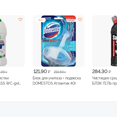
-
42
%
я
Первоначальная
Текущая
121,90
284,30
₽
₽
,00
210,50
₽
₽
цена
цена:
истки
Блок для унитаза + подвеска
Чистящее сре
составляла
121,90 ₽.
ASS WC-gel
DOMESTOS Атлантик 40г
БЛЭК ГЕЛЬ против налета и
210,50 ₽.
 750мл
ржавчины 750