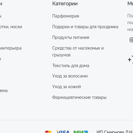
и
Категории
Мы
По
ы
Парфюмерия
по
отки, носки
Подарки и товары для праздника
но
Продукты питания
 интерьера
Средства от насекомых и
грызунов
+
н
Текстиль для дома
Уход за волосами
и
Уход за кожей
иена
Фармацевтические товары
ИП Смирнова Д.Н