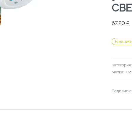
СВЕ
67,20
₽
В налич
Категория
Метка:
Ос
Поделитьс