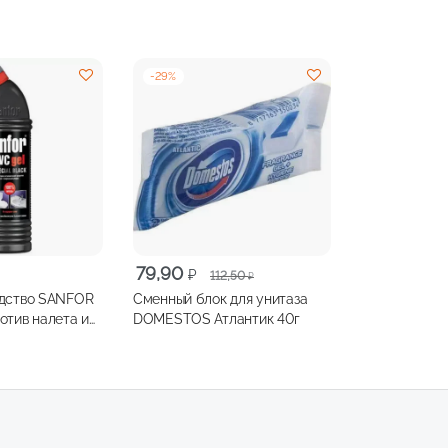
-
29
%
Первоначальная
Текущая
79,90
₽
112,50
₽
цена
цена:
дство SANFOR
Сменный блок для унитаза
составляла
79,90 ₽.
DOMESTOS Атлантик 40г
112,50 ₽.
г