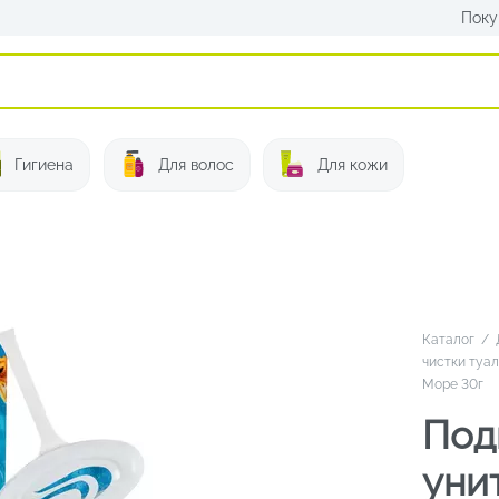
Поку
Искать:
Гигиена
Для волос
Для кожи
Каталог
/
чистки туа
Море 30г
Под
уни