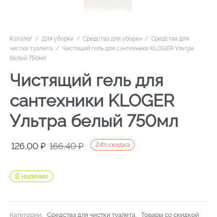
Каталог
/
Для уборки
/
Средства для уборки
/
Средства для
чистки туалета
/
Чистящий гель для сантехники KLOGER Ультра
белый 750мл
Чистящий гель для
сантехники KLOGER
Ультра белый 750мл
Первоначальная
Текущая
126,00
₽
166,40
₽
24
%
скидка
цена
цена:
составляла
126,00 ₽.
В наличии
166,40 ₽.
Категории:
Средства для чистки туалета
,
Товары со скидкой