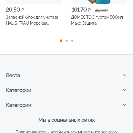
Первоначальная
Текущая
26,50
161,70
₽
₽
212,00
₽
цена
цена:
Запасной блок для унитаза
ДОМЕСТОС густой 500мл
составляла
161,70 ₽.
HAUS FRAU Морская
Макс Защита
212,00 ₽.
Свежесть 30г
Веста
Категории
Категории
Мы в социальных сетях
Подписывайтесь, чтобы узнать много интересного,