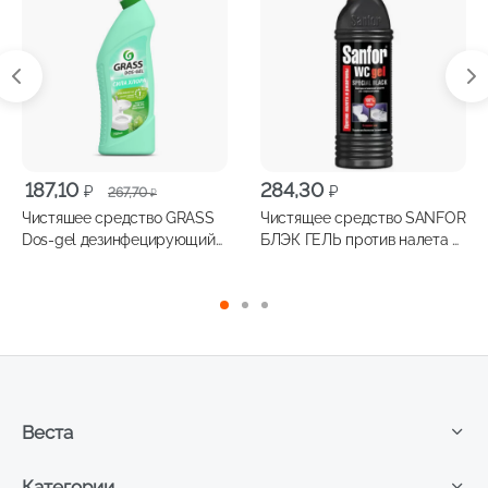
Первоначальная
Текущая
187,10
284,30
₽
₽
267,70
₽
цена
цена:
Чистяшее средство GRASS
Чистящее средство SANFOR
составляла
187,10 ₽.
Dos-gel дезинфецирующий
БЛЭК ГЕЛЬ против налета и
267,70 ₽.
гель мятная сила 750мл
ржавчины 750г
Веста
Категории