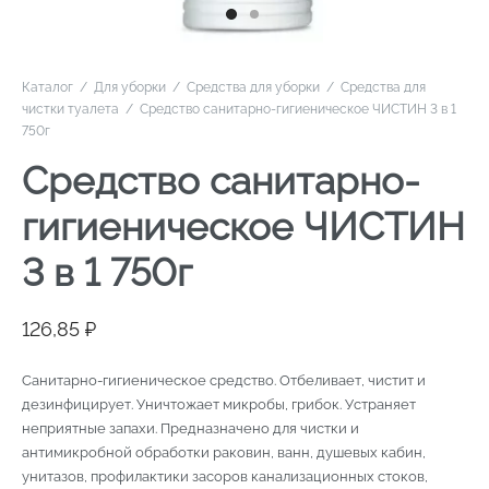
Каталог
/
Для уборки
/
Средства для уборки
/
Средства для
чистки туалета
/
Средство санитарно-гигиеническое ЧИСТИН 3 в 1
750г
Средство санитарно-
гигиеническое ЧИСТИН
3 в 1 750г
126,85
₽
Санитарно-гигиеническое средство. Отбеливает, чистит и
дезинфицирует. Уничтожает микробы, грибок. Устраняет
неприятные запахи. Предназначено для чистки и
антимикробной обработки раковин, ванн, душевых кабин,
унитазов, профилактики засоров канализационных стоков,