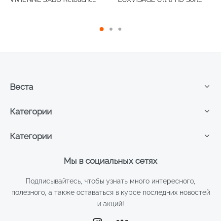
550,50 ₽.
3,5мл, т.03
Focus 12H
светоотражающий т.10
Веста
Категории
Категории
Мы в социальных сетях
Подписывайтесь, чтобы узнать много интересного,
полезного, а также оставаться в курсе последних новостей
и акций!