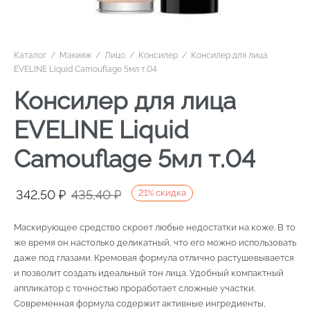
Каталог
/
Макияж
/
Лицо
/
Консилер
/
Консилер для лица
EVELINE Liquid Camouflage 5мл т.04
Консилер для лица
EVELINE Liquid
Camouflage 5мл т.04
Первоначальная
Текущая
342,50
₽
435,40
₽
21
%
скидка
цена
цена:
Маскирующее средство скроет любые недостатки на коже. В то
составляла
342,50 ₽.
же время он настолько деликатный, что его можно использовать
435,40 ₽.
даже под глазами. Кремовая формула отлично растушевывается
и позволит создать идеальный тон лица. Удобный компактный
аппликатор с точностью проработает сложные участки.
Современная формула содержит активные ингредиенты,