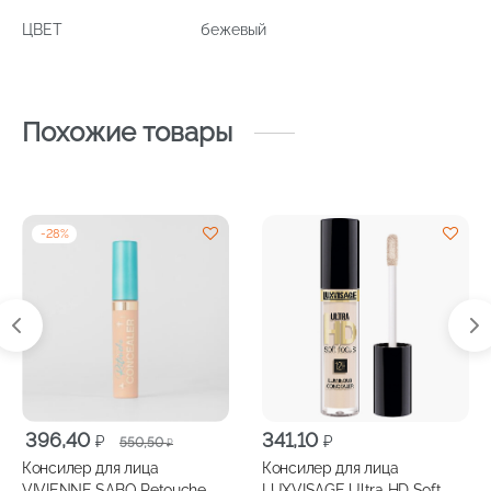
ЦВЕТ
бежевый
Похожие товары
-
28
%
Первоначальная
Текущая
396,40
341,10
₽
₽
550,50
₽
цена
цена:
Консилер для лица
Консилер для лица
составляла
396,40 ₽.
VIVIENNE SABO Retouche
LUXVISAGE Ultra HD Soft