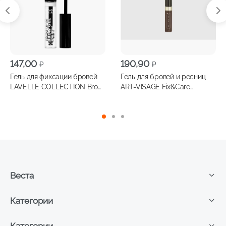
147,00
190,90
₽
₽
Гель для фиксации бровей
Гель для бровей и ресниц
LAVELLE COLLECTION Brow
ART-VISAGE Fix&Care
Sculpting Gel прозрачный
оттеночный 4.3мл, темно-
коричневый
Веста
Категории
Категории