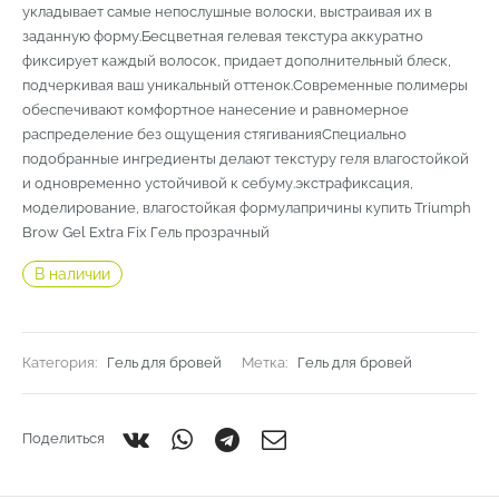
укладывает самые непослушные волоски, выстраивая их в
заданную форму.Бесцветная гелевая текстура аккуратно
фиксирует каждый волосок, придает дополнительный блеск,
подчеркивая ваш уникальный оттенок.Современные полимеры
обеспечивают комфортное нанесение и равномерное
распределение без ощущения стягиванияСпециально
подобранные ингредиенты делают текстуру геля влагостойкой
и одновременно устойчивой к себуму.экстрафиксация,
моделирование, влагостойкая формулапричины купить Triumph
Brow Gel Extra Fix Гель прозрачный
В наличии
Категория:
Гель для бровей
Метка:
Гель для бровей
Поделиться