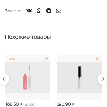
Поделиться
Похожие товары
-
25
%
Первоначальная
Текущая
168,50
190,90
₽
₽
224,70
₽