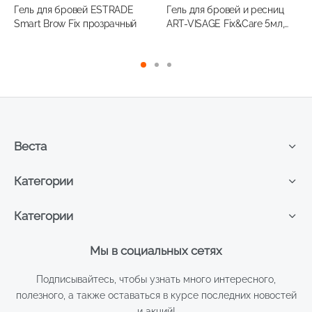
цена
цена:
Гель для бровей ESTRADE
Гель для бровей и ресниц
составляла
168,50 ₽.
Smart Brow Fix прозрачный
ART-VISAGE Fix&Care 5мл,
224,70 ₽.
прозрачный
Веста
Категории
Категории
Мы в социальных сетях
Подписывайтесь, чтобы узнать много интересного,
полезного, а также оставаться в курсе последних новостей
и акций!