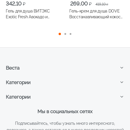
Первоначальная
Текущая
342,10
269,00
₽
₽
419,10
₽
цена
цена:
Гель для душа ВИТЭКС
Гель-крем для душа DOVE
составляла
269,00 ₽.
Exotic Fresh Авокадо и
Восстанавливающий кокос
419,10 ₽.
Жасмин, 500мл
250мл
Веста
Категории
Категории
Мы в социальных сетях
Подписывайтесь, чтобы узнать много интересного,
полезного, а также оставаться в курсе последних новостей