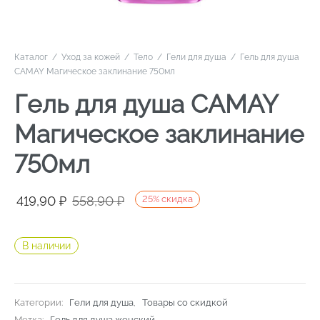
Каталог
/
Уход за кожей
/
Тело
/
Гели для душа
/
Гель для душа
CAMAY Магическое заклинание 750мл
Гель для душа CAMAY
Магическое заклинание
750мл
Первоначальная
Текущая
419,90
₽
558,90
₽
25
%
скидка
цена
цена:
составляла
419,90 ₽.
В наличии
558,90 ₽.
Категории:
Гели для душа
,
Товары со скидкой
Метка:
Гель для душа женский