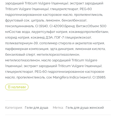
зародышей Triticum Vulgare (пшеницы), экстракт зародышей
Triticum Vulgare (пшеницы), глицерилстеарат, PEG-60
гидрогенизированное касторовое масло, пропиленгликоль,
фруктовый сок, цитраль, лимонен, бензилбензоат,
гексилциннамаль, CI 19140, CI 42090.Бренд: ВитэксОбъем: 500
млСостав: вода, лауретсульфат натрия, кокамидопропилбетаин,
хлорид натрия, кокамид ДЭА, ПЭГ-7 глицерилкокоат,
поликватерниум-39, сополимер стирола и акрилатов натрия,
парфюмерная композиция, эдта динатрия, лимонная кислота,
бензиловый спирт, метилхлоризотиазолинон,
метилизотиазолинон, масло зародышей Triticum Vulgare
(пшеницы), экстракт зародышей Triticum Vulgare (пшеницы),
глицерилстеарат, PEG-60 гидрогенизированное касторовое
масло, пропиленгликоль, сок Mangifera Indica (манго), CI 15985.
В наличии
Категория:
Гели для душа
Метка:
Гель для душа женский