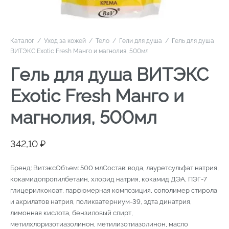
Каталог
/
Уход за кожей
/
Тело
/
Гели для душа
/
Гель для душа
ВИТЭКС Exotic Fresh Манго и магнолия, 500мл
Гель для душа ВИТЭКС
Exotic Fresh Манго и
магнолия, 500мл
342,10
₽
Бренд: ВитэксОбъем: 500 млСостав: вода, лауретсульфат натрия,
кокамидопропилбетаин, хлорид натрия, кокамид ДЭА, ПЭГ-7
глицерилкокоат, парфюмерная композиция, сополимер стирола
и акрилатов натрия, поликватерниум-39, эдта динатрия,
лимонная кислота, бензиловый спирт,
метилхлоризотиазолинон, метилизотиазолинон, масло