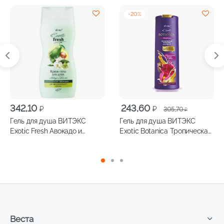
-
20
%
Первоначальная
Текущая
342,10
243,60
₽
₽
305,70
₽
цена
цена:
Гель для душа ВИТЭКС
Гель для душа ВИТЭКС
составляла
243,60 ₽.
Exotic Fresh Авокадо и
Exotic Botanica Тропическая
305,70 ₽.
Жасмин, 500мл
Пуэрария и сандал, 500мл
Веста