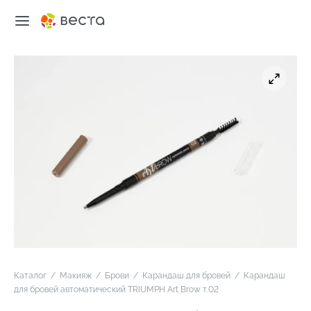
Каталог
/
Макияж
/
Брови
/
Карандаш для бровей
/
Карандаш
для бровей автоматический TRIUMPH Art Brow т.02