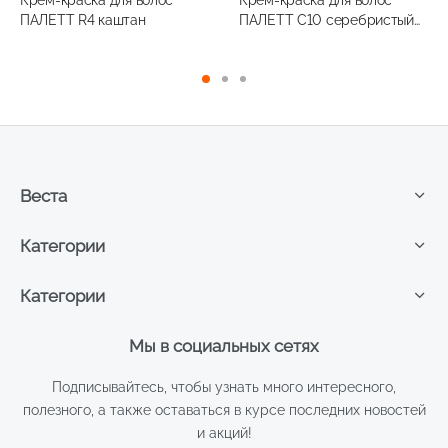
составляла
229,00 ₽.
составляла
229,00 ₽.
ПАЛЕТТ R4 каштан
ПАЛЕТТ C10 серебристый
325,20 ₽.
325,20 ₽.
блондин
Веста
Категории
Категории
Мы в социальных сетях
Подписывайтесь, чтобы узнать много интересного,
полезного, а также оставаться в курсе последних новостей
и акций!