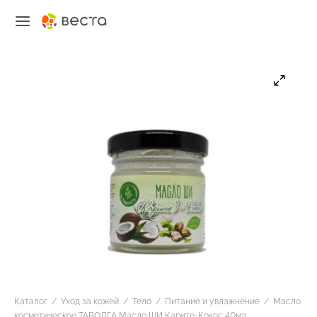
Каталог
/
Уход за кожей
/
Тело
/
Питание и увлажнение
/
Масло
косметическое ТАВОЛГА Масло ШИ Карите-Кокос 40мл