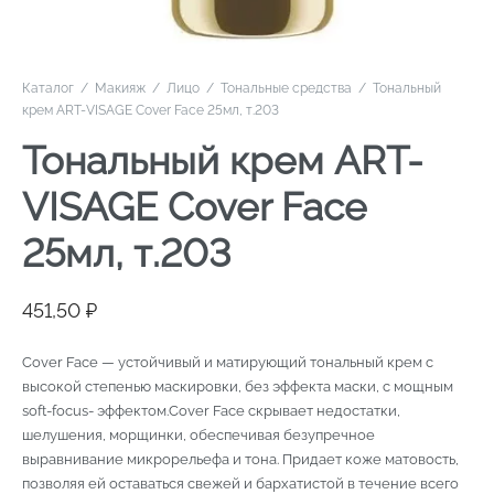
Каталог
/
Макияж
/
Лицо
/
Тональные средства
/
Тональный
крем ART-VISAGE Cover Face 25мл, т.203
Тональный крем ART-
VISAGE Cover Face
25мл, т.203
451,50
₽
Cover Face — устойчивый и матирующий тональный крем с
высокой степенью маскировки, без эффекта маски, с мощным
soft-focus- эффектом.Cover Face скрывает недостатки,
шелушения, морщинки, обеспечивая безупречное
выравнивание микрорельефа и тона. Придает коже матовость,
позволяя ей оставаться свежей и бархатистой в течение всего