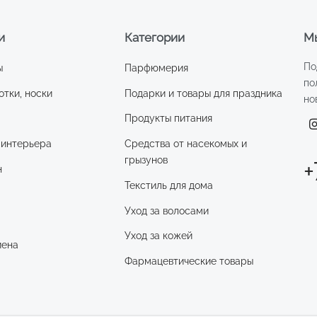
и
Категории
Мы
По
ы
Парфюмерия
по
отки, носки
Подарки и товары для праздника
но
Продукты питания
 интерьера
Средства от насекомых и
грызунов
+
н
Текстиль для дома
Уход за волосами
и
Уход за кожей
иена
Фармацевтические товары