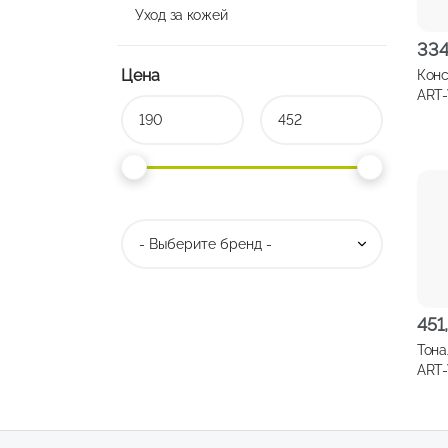
Уход за кожей
33
Цена
Конс
ART-
Touc
све
6мл,
451
Тона
ART-
Face