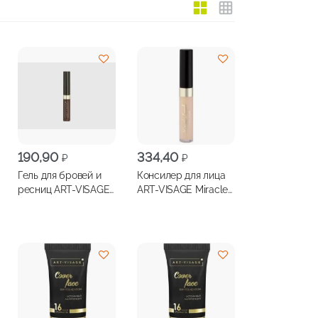
190,90
334,40
₽
₽
Гель для бровей и
Консилер для лица
ресниц ART-VISAGE
ART-VISAGE Miracle
Fix&Care оттеночный
Touch
4.3мл, темно-
светоотражающий
коричневый
6мл, т.102