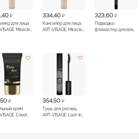
4,40
334,40
323,60
₽
₽
₽
илер для лица
Консилер для лица
Подводка-
VISAGE Miracle
ART-VISAGE Miracle
фломастер для век
h
Touch
ART-VISAGE Cat
тоотражающий
светоотражающий
Eyes устойчивая
 т.103
6мл, т.101
черная
,50
354,50
₽
₽
льный крем
Тушь для ресниц
VISAGE Cover
ART-VISAGE Lash In
 25мл, т.203
The City черная,
13мл