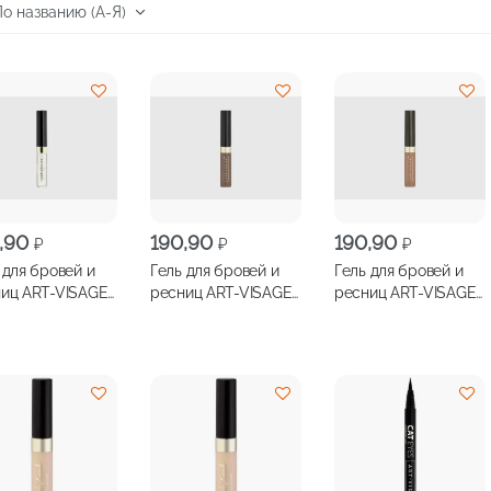
,90
190,90
190,90
₽
₽
₽
 для бровей и
Гель для бровей и
Гель для бровей и
иц ART-VISAGE
ресниц ART-VISAGE
ресниц ART-VISAGE
Care 5мл,
Fix&Care оттеночный
Fix&Care оттеночный
рачный
4.3мл, коричневый
4.3мл, светло-
коричневый