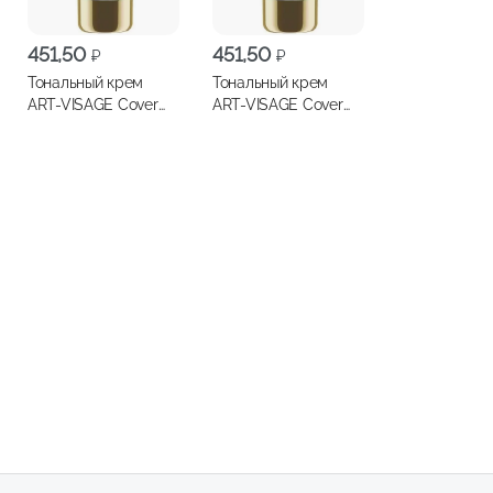
451,50
451,50
₽
₽
Тональный крем
Тональный крем
ART-VISAGE Cover
ART-VISAGE Cover
Face 25мл, т.201
Face 25мл, т.202