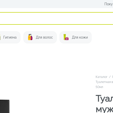
Поку
Искать:
Гигиена
Для волос
Для кожи
Каталог
/
Туалетная 
50мл
Туа
муж