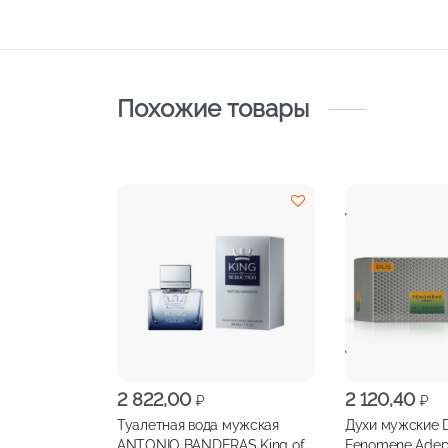
Похожие товары
2 822,00
2 120,40
₽
₽
Туалетная вода мужская
Духи мужские D
ANTONIO BANDERAS King of
Fenomene Adep