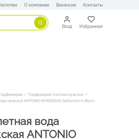
пателям
О компании
Вакансии
Контакты
Поиск
Вход
Избранное
Парфюмерия
/
Парфюмерия элитная мужская
/
вода мужская ANTONIO BANDERAS Seduction In Blacк
летная вода
ская ANTONIO