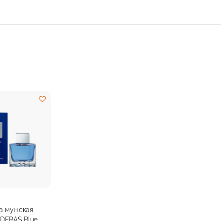
да мужская
DERAS Blue