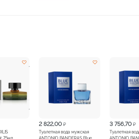
2 822,00
3 756,70
₽
₽
ILIS
Туалетная вода мужская
Туалетная во
t 75мл
ANTONIO BANDERAS Blue
ANTONIO BAN