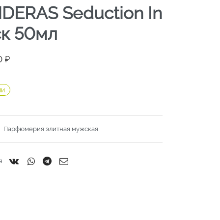
DERAS Seduction In
cк 50мл
00
₽
ии
:
Парфюмерия элитная мужская
я