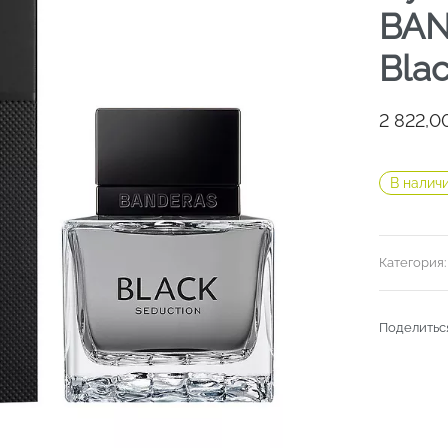
BAN
Bla
2 822,
В налич
Категория
Поделитьс