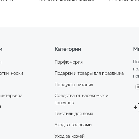
Seduction 50мл
Seduction 10
и
Категории
Мы
По
ы
Парфюмерия
по
отки, носки
Подарки и товары для праздника
но
Продукты питания
 интерьера
Средства от насекомых и
грызунов
+
н
Текстиль для дома
Уход за волосами
и
Уход за кожей